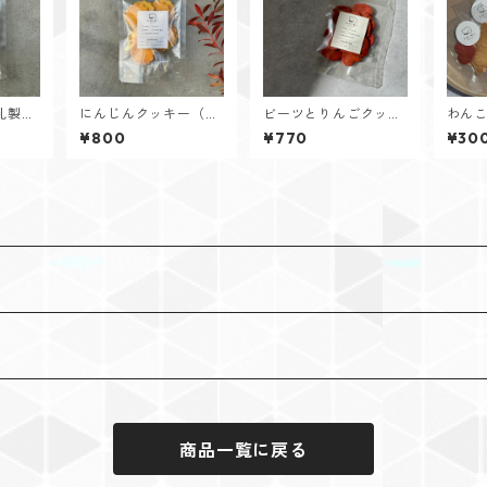
乳製
にんじんクッキー（乳
ビーツとりんごクッキ
わん
製品・卵不使用）
ー
¥800
¥770
¥30
商品一覧に戻る