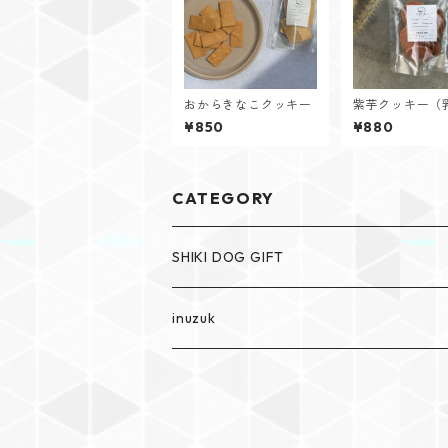
おからきなこクッキー
紫芋クッキー（
品・卵不使用）
¥850
¥880
CATEGORY
SHIKI DOG GIFT
SHIKI The dog cakery
inuzuk
SHIKI DOG GIFT