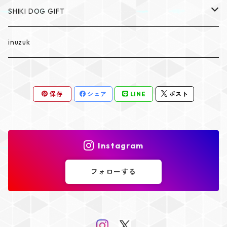
SHIKI DOG GIFT
SHIKI The dog cakery
inuzuk
SHIKI DOG GIFT
保存
シェア
LINE
ポスト
Instagram
フォローする