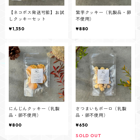
【ネコポス発送可能】お試
紫芋クッキー（乳製品・卵
しクッキーセット
不使用）
¥1,350
¥880
にんじんクッキー（乳製
さつまいもボーロ（乳製
品・卵不使用）
品・卵不使用）
¥800
¥650
SOLD OUT