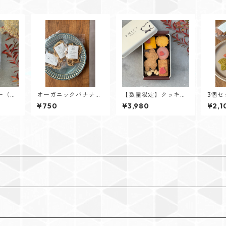
ー（乳
オーガニックバナナの
【数量限定】クッキー
3個セ
）
ドライチップス
缶 四季
定】
¥750
¥3,980
¥2,1