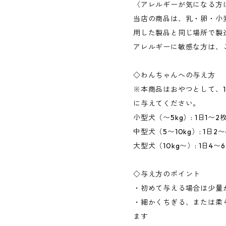
〈アレルギーが気になる方
当店の商品は、乳・卵・小
用した製品と同じ場所で製
アレルギーに敏感な方は、
◇わんちゃんへの与え方
※本商品はおやつとして、1
に与えてください。
小型犬（〜5kg）: 1日1〜
中型犬（5〜10kg）: 1日2
大型犬（10kg〜）: 1日4〜
◇与え方のポイント
・初めて与える場合は少量
・細かくちぎる、または柔
ます