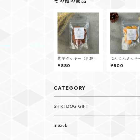
その他の商品
紫芋クッキー（乳製
にんじんクッキ
品・卵不使用）
製品・卵不使用
¥880
¥800
CATEGORY
SHIKI DOG GIFT
SHIKI The dog cakery
inuzuk