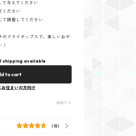
して与えてください
てください
じて調整してください
ナのドライチップスで、楽しいおや
い！
l shipping available
d to cart
にお住まいの方向け
通報する
(18)