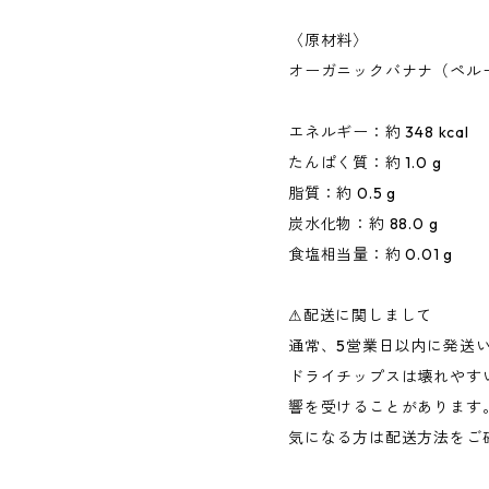
〈原材料〉
オーガニックバナナ（ペル
エネルギー：約 348 kcal
たんぱく質：約 1.0 g
脂質：約 0.5 g
炭水化物：約 88.0 g
食塩相当量：約 0.01 g
⚠︎配送に関しまして
通常、5営業日以内に発送
ドライチップスは壊れやす
響を受けることがあります
気になる方は配送方法をご