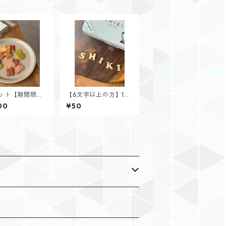
ット【期間限
【6文字以上の方】1
紫陽花クッキー
枚〜追加分 お名前クッ
00
¥50
キー アルファベット