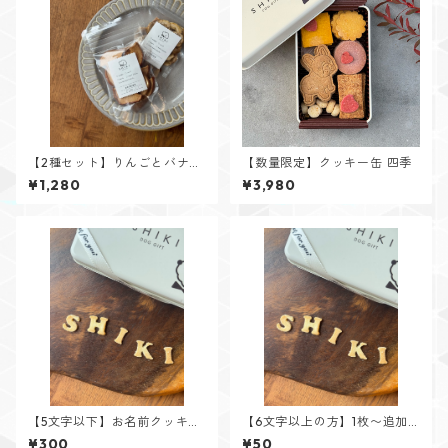
【2種セット】りんごとバナナ
【数量限定】クッキー缶 四季
のドライチップス
¥1,280
¥3,980
【5文字以下】お名前クッキー
【6文字以上の方】1枚〜追加
アルファベット
分 お名前クッキー アルファベ
¥300
¥50