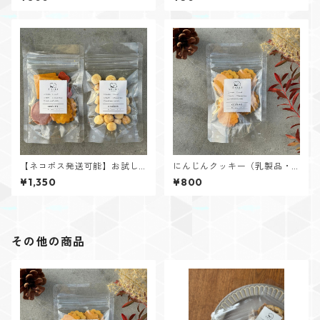
ット
【ネコポス発送可能】お試し
にんじんクッキー（乳製品・
クッキーセット
卵不使用）
¥1,350
¥800
その他の商品