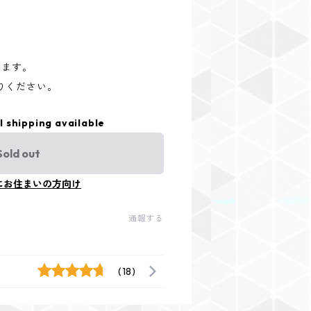
ります。
りください。
l shipping available
Sold out
にお住まいの方向け
通報する
(18)