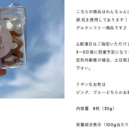
こちらの商品はわんちゃんは
卵.乳を使用しております！
グルテンフリー商品です♪
⚠️配達日はご指定いただけ
3〜5日後に到着予定になり
定形外郵便の場合、土日祝
下さい。
リボンなお色は
ピンク、ブルーどちらかお
内容量 8枚（30g）
栄養成分表示（100g当た