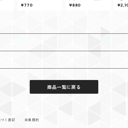
名前クッ
ー
品・卵不使用）
定】
¥770
¥880
¥2,1
ット
商品一覧に戻る
基づく表記
会員規約