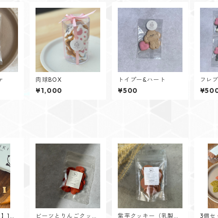
ケ
肉球BOX
トイプー&ハート
フレブ
¥1,000
¥500
¥50
】1
ビーツとりんごクッキ
紫芋クッキー（乳製
3個セ