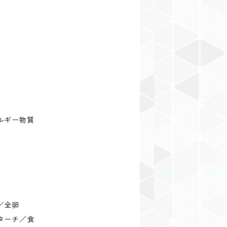
ルギー物質
／全卵
ターチ／食