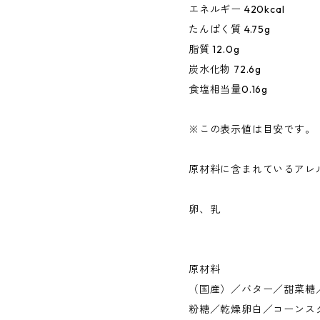
エネルギー 420kcal
たんぱく質 4.75g
脂質 12.0g
炭水化物 72.6g
食塩相当量0.16g
※この表示値は目安です。
原材料に含まれているアレ
卵、乳
原材料
（国産）／バター／甜菜糖
粉糖／乾燥卵白／コーンス