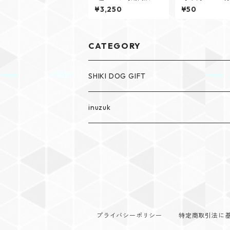
定】紫陽花クッキー
枚〜追加分 お
¥3,250
¥50
キー アルファベ
CATEGORY
SHIKI DOG GIFT
SHIKI The dog cakery
inuzuk
SHIKI DOG GIFT
プライバシーポリシー
特定商取引法に