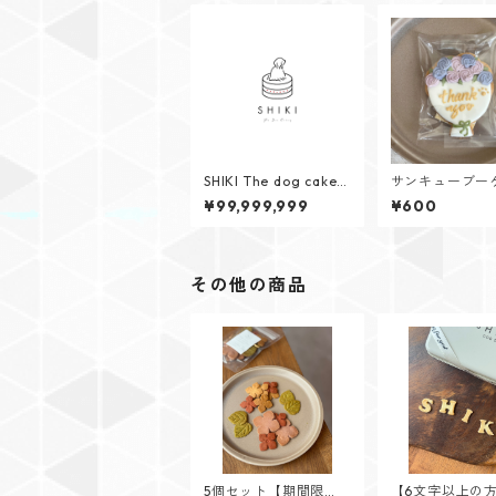
SHIKI The dog caker
サンキューブー
y 必ずご確認ください
¥99,999,999
¥600
⚠️
その他の商品
5個セット【期間限
【6文字以上の方