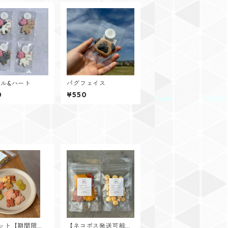
ル&ハート
パグフェイス
0
¥550
ット【期間限
【ネコポス発送可能】