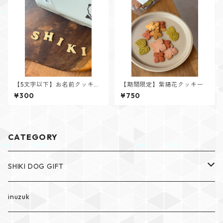
【5文字以下】お名前クッキー
【期間限定】紫陽花クッキー
アルファベット
¥300
¥750
CATEGORY
SHIKI DOG GIFT
SHIKI The dog cakery
inuzuk