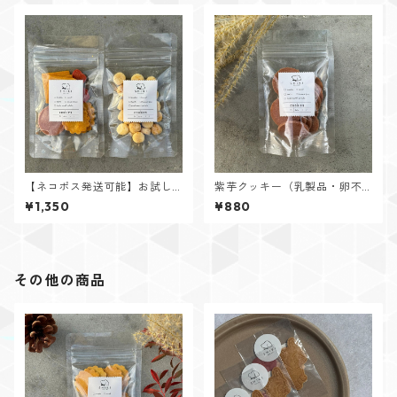
【ネコポス発送可能】お試し
紫芋クッキー（乳製品・卵不
クッキーセット
使用）
¥1,350
¥880
その他の商品