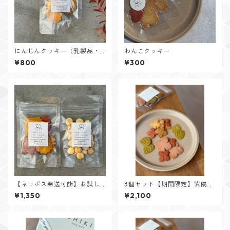
にんじんクッキー（乳製品・
わんこクッキー
卵不使用）
¥800
¥300
【ネコポス発送可能】お試し
3個セット【期間限定】紫陽花
クッキーセット
クッキー
¥1,350
¥2,100