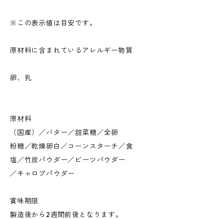
※この表示値は目安です。
原材料に含まれているアレルギー物質
卵、乳
原材料
（国産）／バター／甜菜糖／全卵
粉糖／乾燥卵白／コーンスターチ／食
塩／竹炭パウダー／ビーツパウダー
／キャロブパウダー
賞味期限
製造後から2週間前後となります。