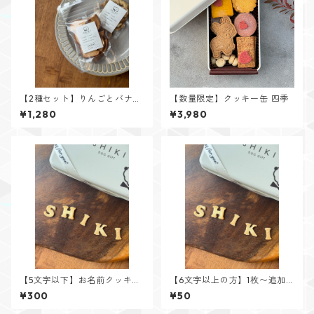
【2種セット】りんごとバナナ
【数量限定】クッキー缶 四季
のドライチップス
¥1,280
¥3,980
【5文字以下】お名前クッキー
【6文字以上の方】1枚〜追加
アルファベット
分 お名前クッキー アルファベ
¥300
¥50
ット