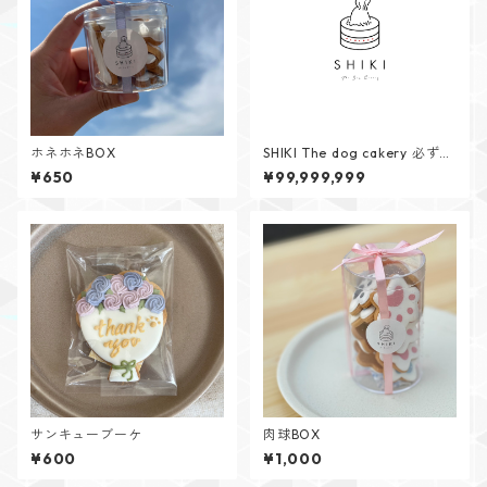
ホネホネBOX
SHIKI The dog cakery 必ずご
確認ください⚠️
¥650
¥99,999,999
サンキューブーケ
肉球BOX
¥600
¥1,000