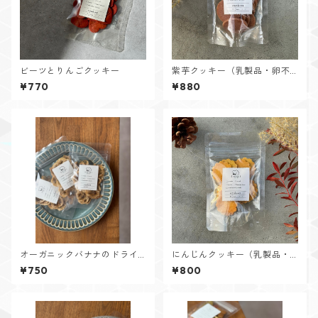
ビーツとりんごクッキー
紫芋クッキー（乳製品・卵不
使用）
¥770
¥880
オーガニックバナナのドライ
にんじんクッキー（乳製品・
チップス
卵不使用）
¥750
¥800