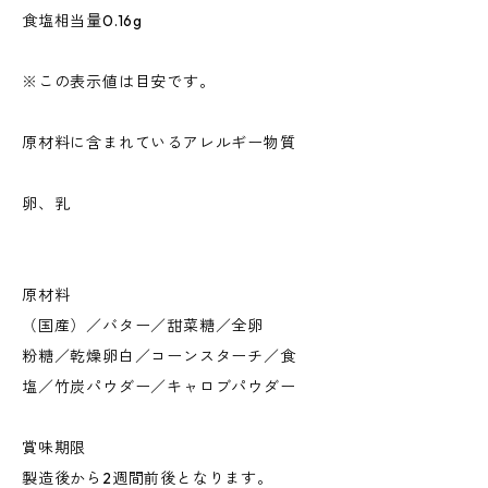
食塩相当量0.16g
※この表示値は目安です。
原材料に含まれているアレルギー物質
卵、乳
原材料
（国産）／バター／甜菜糖／全卵
粉糖／乾燥卵白／コーンスターチ／食
塩／竹炭パウダー／キャロブパウダー
賞味期限
製造後から2週間前後となります。