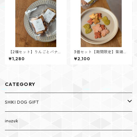
【2種セット】りんごとバナナ
3個セット【期間限定】紫陽花
のドライチップス
クッキー
¥1,280
¥2,100
CATEGORY
SHIKI DOG GIFT
SHIKI The dog cakery
inuzuk