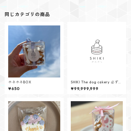
同じカテゴリの商品
ホネホネBOX
SHIKI The dog cakery 必ずご
確認ください⚠️
¥650
¥99,999,999