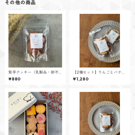
その他の商品
紫芋クッキー（乳製品・卵不
【2種セット】りんごとバナナ
使用）
のドライチップス
¥880
¥1,280