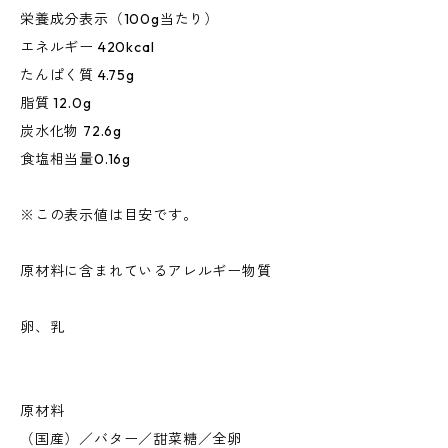
栄養成分表示（100g当たり）
エネルギー 420kcal
たんぱく質 4.75g
脂質 12.0g
炭水化物 72.6g
食塩相当量0.16g
※この表示値は目安です。
原材料に含まれているアレルギー物質
卵、乳
原材料
（国産）／バター／甜菜糖／全卵