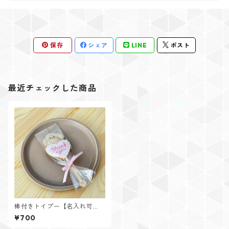
保存
シェア
LINE
ポスト
最近チェックした商品
棒付きトイプー【名入れ可
能】
¥700