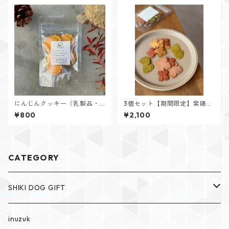
にんじんクッキー（乳製品・
3個セット【期間限定】紫陽花
卵不使用）
クッキー
¥800
¥2,100
CATEGORY
SHIKI DOG GIFT
SHIKI The dog cakery
inuzuk