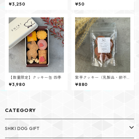
クッキー
分 お名前クッキー アルファベ
¥3,250
¥50
ット
【数量限定】クッキー缶 四季
紫芋クッキー（乳製品・卵不
使用）
¥3,980
¥880
CATEGORY
SHIKI DOG GIFT