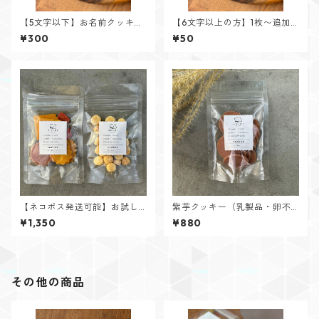
【5文字以下】お名前クッキー
【6文字以上の方】1枚〜追加
アルファベット
分 お名前クッキー アルファベ
¥300
¥50
ット
【ネコポス発送可能】お試し
紫芋クッキー（乳製品・卵不
クッキーセット
使用）
¥1,350
¥880
その他の商品